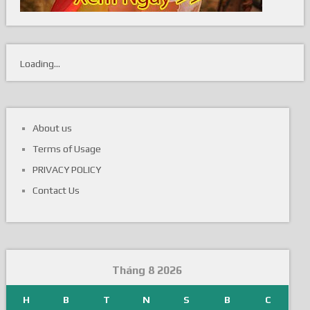
Loading...
About us
Terms of Usage
PRIVACY POLICY
Contact Us
Tháng 8 2026
H
B
T
N
S
B
C