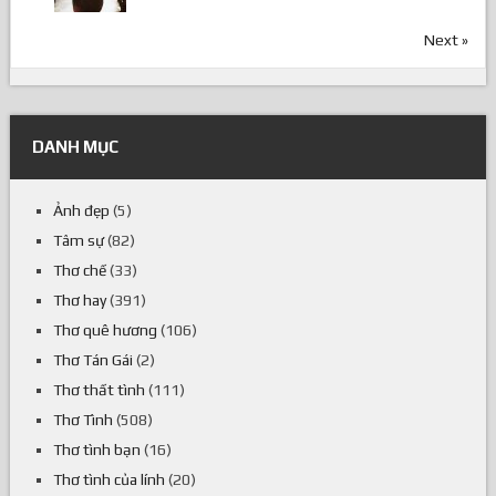
Next »
DANH MỤC
Ảnh đẹp
(5)
Tâm sự
(82)
Thơ chế
(33)
Thơ hay
(391)
Thơ quê hương
(106)
Thơ Tán Gái
(2)
Thơ thất tình
(111)
Thơ Tình
(508)
Thơ tình bạn
(16)
Thơ tình của lính
(20)