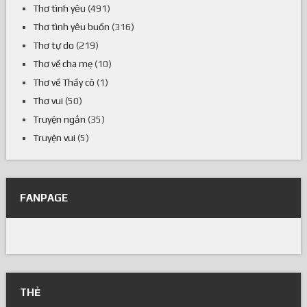
Thơ tình yêu
(491)
Thơ tình yêu buồn
(316)
Thơ tự do
(219)
Thơ về cha mẹ
(10)
Thơ về Thầy cô
(1)
Thơ vui
(50)
Truyện ngắn
(35)
Truyện vui
(5)
FANPAGE
THẺ