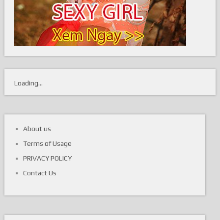
Loading...
About us
Terms of Usage
PRIVACY POLICY
Contact Us