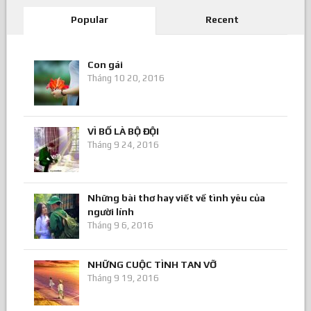
Popular
Recent
Con gái
Tháng 10 20, 2016
VÌ BỐ LÀ BỘ ĐỘI
Tháng 9 24, 2016
Những bài thơ hay viết về tình yêu của
người lính
Tháng 9 6, 2016
NHỮNG CUỘC TÌNH TAN VỠ
Tháng 9 19, 2016