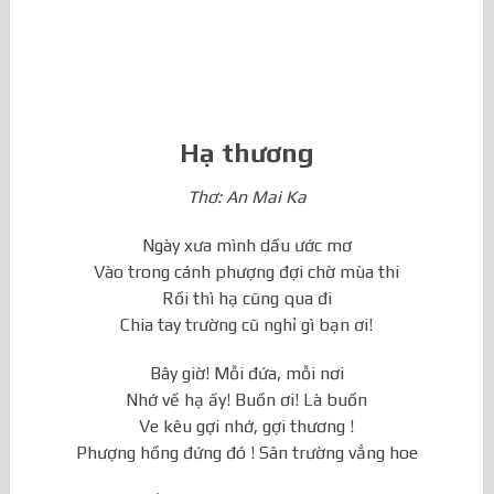
Hạ thương
Thơ: An Mai Ka
Ngày xưa mình dấu ước mơ
Vào trong cánh phượng đợi chờ mùa thi
Rồi thì hạ cũng qua đi
Chia tay trường cũ nghỉ gì bạn ơi!
Bây giờ! Mỗi đứa, mỗi nơi
Nhớ về hạ ấy! Buồn ơi! Là buồn
Ve kêu gợi nhớ, gợi thương !
Phượng hồng đứng đó ! Sân trường vắng hoe