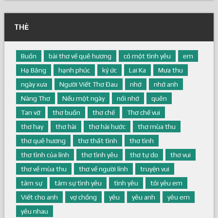
THẺ
Buồn
bài thơ về quê hương
có một tình yêu
em
Hạ Băng
hạnh phúc
ký ức
Lai Ka
Mưa thu
ngày xưa
Người Viết Thơ Đau
nhớ
nhớ anh
Nàng Thơ
Nếu một ngày
nối nhớ
quên
Tan vỡ
thơ buồn
thơ chế
Thơ chế vui
thơ hay
thơ hài
thơ hài hước
thơ mùa thu
thơ quê hương
thơ thất tình
thơ tình
thơ tình của lính
thơ tình yêu
thơ tự do
thơ vui
thơ về mùa thu
thơ về người lính
truyện vui
tâm sự
tâm sự tình yêu
tình yêu
tôi yêu em
Viết cho anh
vợ chồng
yêu
yêu anh
yêu em
yêu nhau