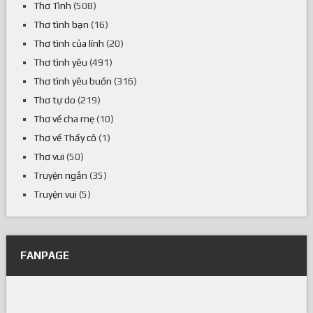
Thơ Tình
(508)
Thơ tình bạn
(16)
Thơ tình của lính
(20)
Thơ tình yêu
(491)
Thơ tình yêu buồn
(316)
Thơ tự do
(219)
Thơ về cha mẹ
(10)
Thơ về Thầy cô
(1)
Thơ vui
(50)
Truyện ngắn
(35)
Truyện vui
(5)
FANPAGE