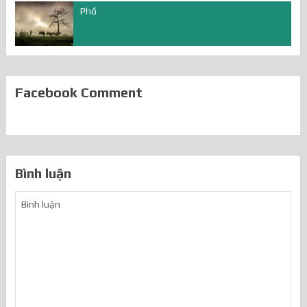
Phố
Facebook Comment
Bình luận