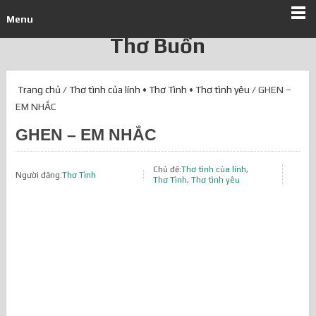
Menu
Thơ Buồn
Trang chủ
/
Thơ tình của lính
•
Thơ Tình
•
Thơ tình yêu
/ GHEN –
EM NHẮC
GHEN – EM NHẮC
Chủ đề:
Thơ tình của lính
,
Người đăng:
Thơ Tình
Thơ Tình
,
Thơ tình yêu