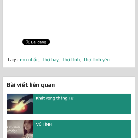
Tags:
em nhắc
,
thơ hay
,
thơ tình
,
thơ tình yêu
Bài viết liên quan
Khát vọng tháng Tư
VÔ TÌNH