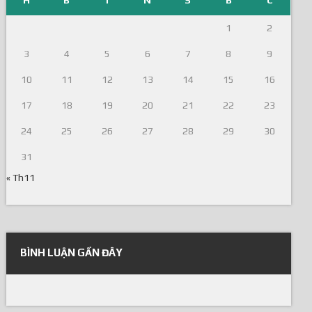
H
B
T
N
S
B
C
1
2
3
4
5
6
7
8
9
10
11
12
13
14
15
16
17
18
19
20
21
22
23
24
25
26
27
28
29
30
31
« Th11
BÌNH LUẬN GẦN ĐÂY