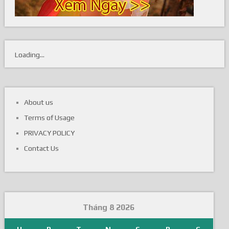
Loading...
About us
Terms of Usage
PRIVACY POLICY
Contact Us
Tháng 8 2026