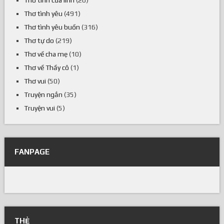
Thơ tình của lính
(20)
Thơ tình yêu
(491)
Thơ tình yêu buồn
(316)
Thơ tự do
(219)
Thơ về cha mẹ
(10)
Thơ về Thầy cô
(1)
Thơ vui
(50)
Truyện ngắn
(35)
Truyện vui
(5)
FANPAGE
THẺ