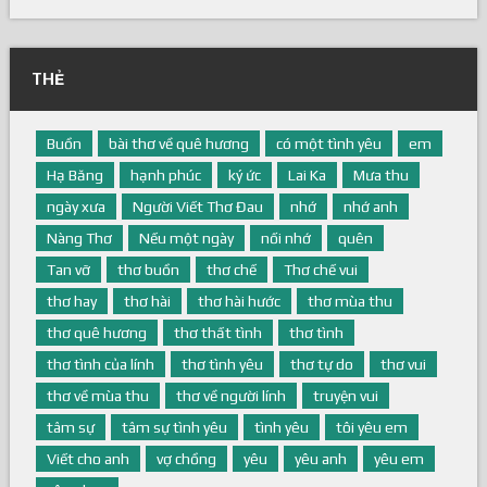
THẺ
Buồn
bài thơ về quê hương
có một tình yêu
em
Hạ Băng
hạnh phúc
ký ức
Lai Ka
Mưa thu
ngày xưa
Người Viết Thơ Đau
nhớ
nhớ anh
Nàng Thơ
Nếu một ngày
nối nhớ
quên
Tan vỡ
thơ buồn
thơ chế
Thơ chế vui
thơ hay
thơ hài
thơ hài hước
thơ mùa thu
thơ quê hương
thơ thất tình
thơ tình
thơ tình của lính
thơ tình yêu
thơ tự do
thơ vui
thơ về mùa thu
thơ về người lính
truyện vui
tâm sự
tâm sự tình yêu
tình yêu
tôi yêu em
Viết cho anh
vợ chồng
yêu
yêu anh
yêu em