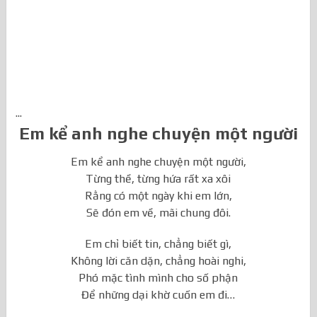
...
Em kể anh nghe chuyện một người
Em kể anh nghe chuyện một người,
Từng thề, từng hứa rất xa xôi
Rằng có một ngày khi em lớn,
Sẽ đón em về, mãi chung đôi.
Em chỉ biết tin, chẳng biết gì,
Không lời căn dặn, chẳng hoài nghi,
Phó mặc tình mình cho số phận
Để những dại khờ cuốn em đi…