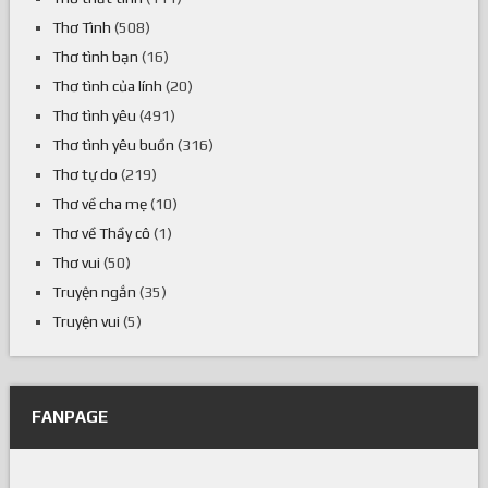
Thơ Tình
(508)
Thơ tình bạn
(16)
Thơ tình của lính
(20)
Thơ tình yêu
(491)
Thơ tình yêu buồn
(316)
Thơ tự do
(219)
Thơ về cha mẹ
(10)
Thơ về Thầy cô
(1)
Thơ vui
(50)
Truyện ngắn
(35)
Truyện vui
(5)
FANPAGE