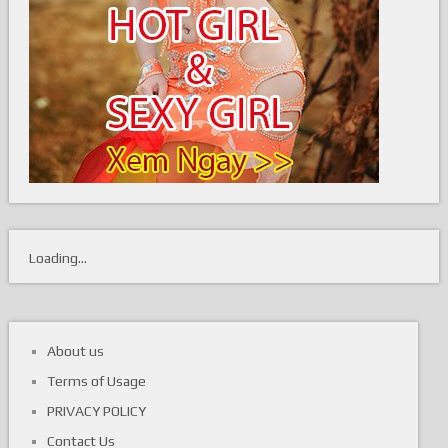
Loading...
About us
Terms of Usage
PRIVACY POLICY
Contact Us