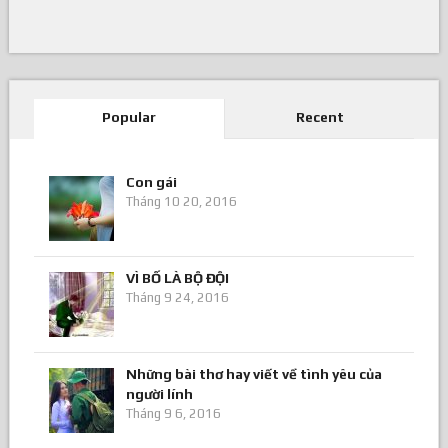
Popular
Recent
Con gái
Tháng 10 20, 2016
VÌ BỐ LÀ BỘ ĐỘI
Tháng 9 24, 2016
Những bài thơ hay viết về tình yêu của
người lính
Tháng 9 6, 2016