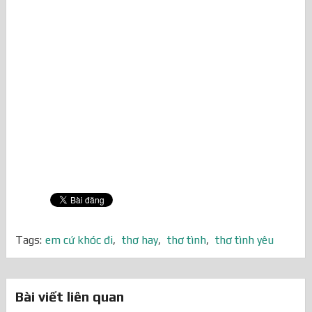
Tags:
em cứ khóc đi
,
thơ hay
,
thơ tình
,
thơ tình yêu
Bài viết liên quan