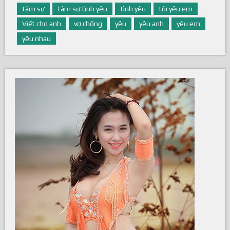
tâm sự
tâm sự tình yêu
tình yêu
tôi yêu em
Viết cho anh
vợ chồng
yêu
yêu anh
yêu em
yêu nhau