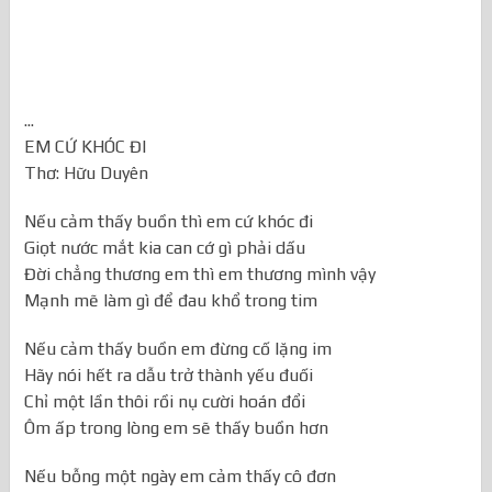
...
EM CỨ KHÓC ĐI
Thơ: Hữu Duyên
Nếu cảm thấy buồn thì em cứ khóc đi
Giọt nước mắt kia can cớ gì phải dấu
Đời chẳng thương em thì em thương mình vậy
Mạnh mẽ làm gì để đau khổ trong tim
Nếu cảm thấy buồn em đừng cố lặng im
Hãy nói hết ra dẫu trở thành yếu đuối
Chỉ một lần thôi rồi nụ cười hoán đổi
Ôm ấp trong lòng em sẽ thấy buồn hơn
Nếu bỗng một ngày em cảm thấy cô đơn