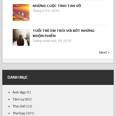
NHỮNG CUỘC TÌNH TAN VỠ
Tháng 9 19, 2016
TUỔI TRẺ ÊM TRÔI VƠI BỚT NHỮNG
MUỘN PHIỀN
Tháng mười một 18, 2016
Next »
DANH MỤC
Ảnh đẹp
(5)
Tâm sự
(82)
Thơ chế
(33)
Thơ hay
(391)