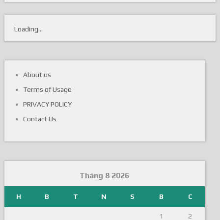
Loading...
About us
Terms of Usage
PRIVACY POLICY
Contact Us
Tháng 8 2026
H
B
T
N
S
B
C
1
2