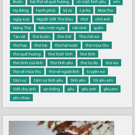
Buồn
bài thơ về quê hương
có một tình yêu
em
Hạ Băng
hạnh phúc
ký ức
Lai Ka
Mưa thu
ngày xưa
Người Viết Thơ Đau
nhớ
nhớ anh
Nàng Thơ
Nếu một ngày
nối nhớ
quên
Tan vỡ
thơ buồn
thơ chế
Thơ chế vui
thơ hay
thơ hài
thơ hài hước
thơ mùa thu
thơ quê hương
thơ thất tình
thơ tình
thơ tình của lính
thơ tình yêu
thơ tự do
thơ vui
thơ về mùa thu
thơ về người lính
truyện vui
tâm sự
tâm sự tình yêu
tình yêu
tôi yêu em
Viết cho anh
vợ chồng
yêu
yêu anh
yêu em
yêu nhau