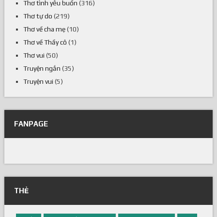
Thơ tình yêu buồn
(316)
Thơ tự do
(219)
Thơ về cha mẹ
(10)
Thơ về Thầy cô
(1)
Thơ vui
(50)
Truyện ngắn
(35)
Truyện vui
(5)
FANPAGE
THẺ