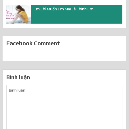
Em Chỉ Muốn Em Mãi Là Chính Em…
Facebook Comment
Bình luận