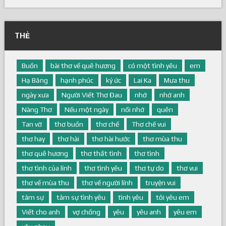
THẺ
Buồn
bài thơ về quê hương
có một tình yêu
em
Hạ Băng
hạnh phúc
ký ức
Lai Ka
Mưa thu
ngày xưa
Người Viết Thơ Đau
nhớ
nhớ anh
Nàng Thơ
Nếu một ngày
nối nhớ
quên
Tan vỡ
thơ buồn
thơ chế
Thơ chế vui
thơ hay
thơ hài
thơ hài hước
thơ mùa thu
thơ quê hương
thơ thất tình
thơ tình
thơ tình của lính
thơ tình yêu
thơ tự do
thơ vui
thơ về mùa thu
thơ về người lính
truyện vui
tâm sự
tâm sự tình yêu
tình yêu
tôi yêu em
Viết cho anh
vợ chồng
yêu
yêu anh
yêu em