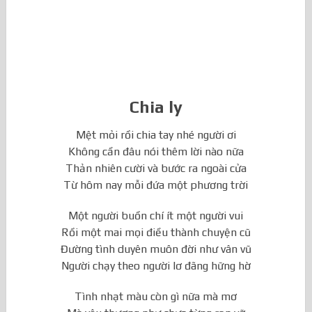
Chia ly
Mệt mỏi rồi chia tay nhé người ơi
Không cần đâu nói thêm lời nào nữa
Thản nhiên cười và bước ra ngoài cửa
Từ hôm nay mỗi đứa một phương trời
Một người buồn chí ít một người vui
Rồi một mai mọi điều thành chuyện cũ
Đường tình duyên muôn đời như vân vũ
Người chạy theo người lơ đãng hững hờ
Tình nhạt màu còn gì nữa mà mơ