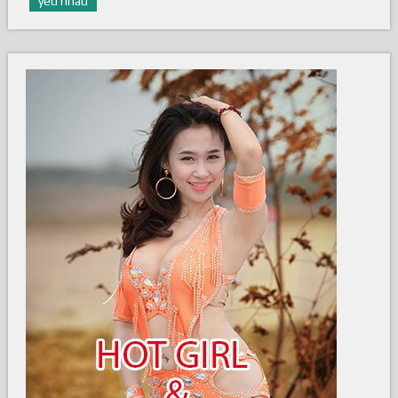
yêu nhau