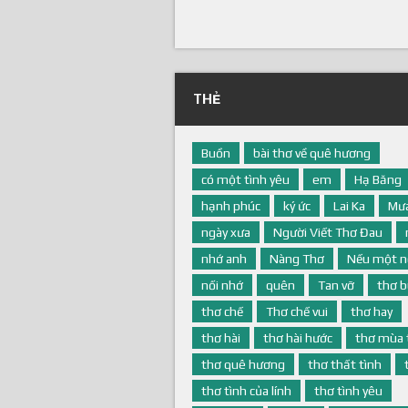
THẺ
Buồn
bài thơ về quê hương
có một tình yêu
em
Hạ Băng
hạnh phúc
ký ức
Lai Ka
Mưa
ngày xưa
Người Viết Thơ Đau
nhớ anh
Nàng Thơ
Nếu một n
nối nhớ
quên
Tan vỡ
thơ 
thơ chế
Thơ chế vui
thơ hay
thơ hài
thơ hài hước
thơ mùa 
thơ quê hương
thơ thất tình
thơ tình của lính
thơ tình yêu