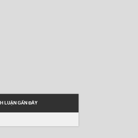
NH LUẬN GẦN ĐÂY