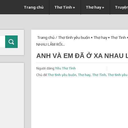
Trang chủ
Thơ Tình
»
Thơ hay
»
Truyệ
Trang chủ
/
Thơ tình yêu buồn
•
Thơ hay
•
Thơ Tình
NHAU LẮM RỒI…
ANH VÀ EM ĐÃ Ở XA NHAU 
Người đăng:
Yêu Thơ Tình
Chủ đề:
Thơ tình yêu buồn
,
Thơ hay
,
Thơ Tình
,
Thơ tình yêu