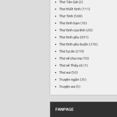
Thơ Tán Gái
(2)
Thơ thất tình
(111)
Thơ Tình
(508)
Thơ tình bạn
(16)
Thơ tình của lính
(20)
Thơ tình yêu
(491)
Thơ tình yêu buồn
(316)
Thơ tự do
(219)
Thơ về cha mẹ
(10)
Thơ về Thầy cô
(1)
Thơ vui
(50)
Truyện ngắn
(35)
Truyện vui
(5)
FANPAGE