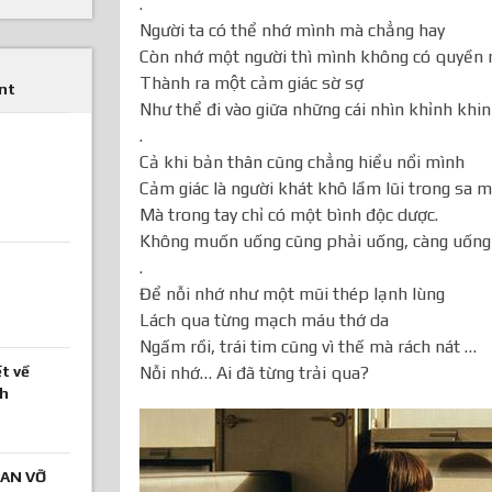
.
Người ta có thể nhớ mình mà chẳng hay
Còn nhớ một người thì mình không có quyền 
Thành ra một cảm giác sờ sợ
nt
Như thể đi vào giữa những cái nhìn khỉnh khi
.
Cả khi bản thân cũng chẳng hiểu nổi mình
Cảm giác là người khát khô lầm lũi trong sa 
Mà trong tay chỉ có một bình độc dược.
Không muốn uống cũng phải uống, càng uống 
.
Để nỗi nhớ như một mũi thép lạnh lùng
Lách qua từng mạch máu thớ da
Ngấm rồi, trái tim cũng vì thế mà rách nát …
t về
Nỗi nhớ… Ai đã từng trải qua?
nh
AN VỠ