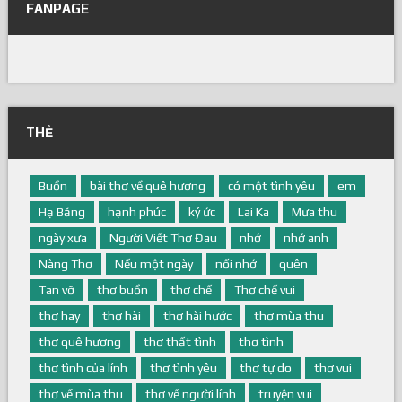
FANPAGE
THẺ
Buồn
bài thơ về quê hương
có một tình yêu
em
Hạ Băng
hạnh phúc
ký ức
Lai Ka
Mưa thu
ngày xưa
Người Viết Thơ Đau
nhớ
nhớ anh
Nàng Thơ
Nếu một ngày
nối nhớ
quên
Tan vỡ
thơ buồn
thơ chế
Thơ chế vui
thơ hay
thơ hài
thơ hài hước
thơ mùa thu
thơ quê hương
thơ thất tình
thơ tình
thơ tình của lính
thơ tình yêu
thơ tự do
thơ vui
thơ về mùa thu
thơ về người lính
truyện vui