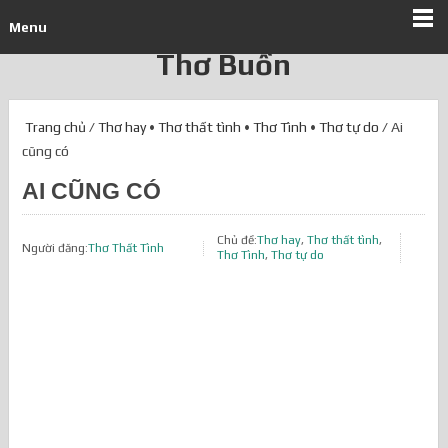
Menu
Thơ Buồn
Trang chủ
/
Thơ hay
•
Thơ thất tình
•
Thơ Tình
•
Thơ tự do
/ Ai
cũng có
AI CŨNG CÓ
Chủ đề:
Thơ hay
,
Thơ thất tình
,
Người đăng:
Thơ Thất Tình
Thơ Tình
,
Thơ tự do