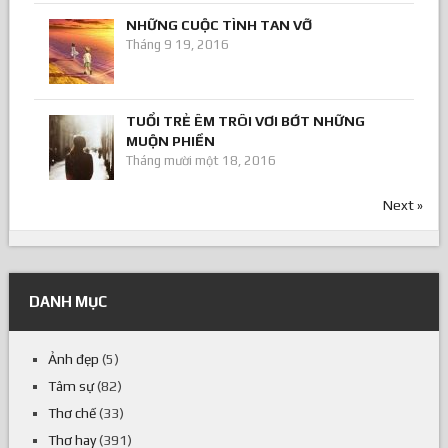
NHỮNG CUỘC TÌNH TAN VỠ
Tháng 9 19, 2016
TUỔI TRẺ ÊM TRÔI VƠI BỚT NHỮNG
MUỘN PHIỀN
Tháng mười một 18, 2016
Next »
DANH MỤC
Ảnh đẹp
(5)
Tâm sự
(82)
Thơ chế
(33)
Thơ hay
(391)