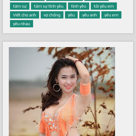
tâm sự
tâm sự tình yêu
tình yêu
tôi yêu em
Viết cho anh
vợ chồng
yêu
yêu anh
yêu em
yêu nhau