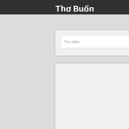
Thơ Buồn