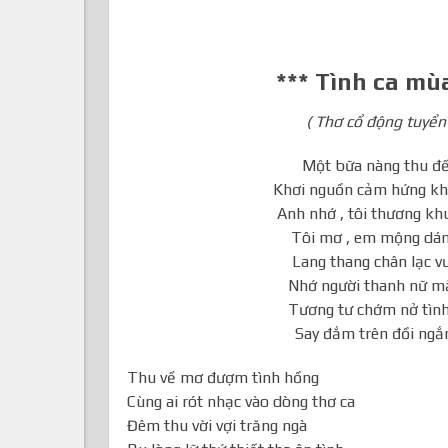
*** Tình ca mù
( Thơ cổ động tuyển 
Một bữa nàng thu đế
Khơi nguồn cảm hứng k
Anh nhớ , tôi thương kh
Tôi mơ , em mộng dán
Lang thang chân lạc v
Nhớ người thanh nữ mắ
Tương tư chớm nở tìn
Say đắm trên đồi ngắ
Thu về mơ đượm tình hồng
Cùng ai rót nhạc vào dòng thơ ca
Đêm thu vời vợi trăng ngà