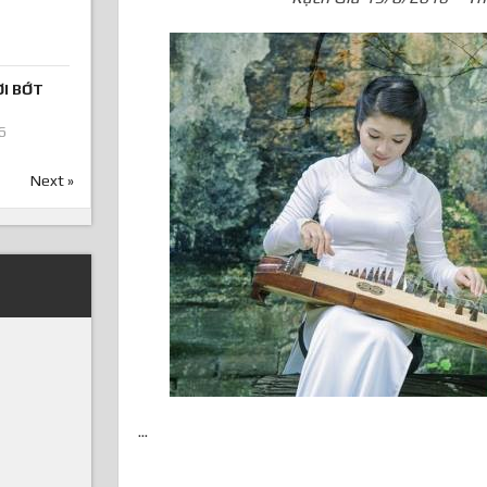
ƠI BỚT
6
Next »
...