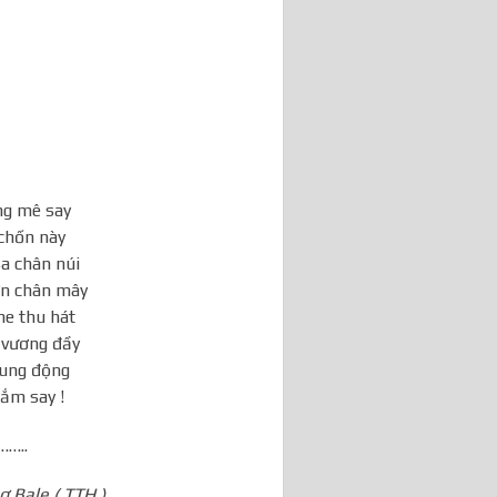
ng mê say
 chốn này
a chân núi
ỡn chân mây
he thu hát
 vương đầy
rung động
đắm say !
……..
 Bale ( TTH )