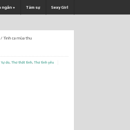
n ngắn
»
Tâm sự
Sexy Girl
/ Tình ca mùa thu
 tự do
,
Thơ thất tình
,
Thơ tình yêu