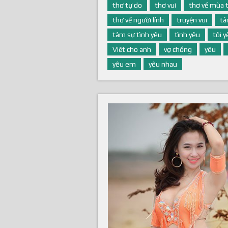
thơ tự do
thơ vui
thơ về mùa 
thơ về người lính
truyện vui
tâ
tâm sự tình yêu
tình yêu
tôi 
Viết cho anh
vợ chồng
yêu
yêu em
yêu nhau