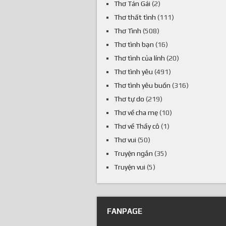
Thơ Tán Gái
(2)
Thơ thất tình
(111)
Thơ Tình
(508)
Thơ tình bạn
(16)
Thơ tình của lính
(20)
Thơ tình yêu
(491)
Thơ tình yêu buồn
(316)
Thơ tự do
(219)
Thơ về cha mẹ
(10)
Thơ về Thầy cô
(1)
Thơ vui
(50)
Truyện ngắn
(35)
Truyện vui
(5)
FANPAGE