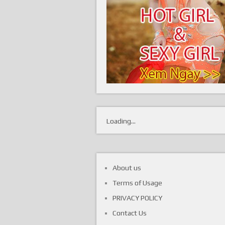
Loading...
About us
Terms of Usage
PRIVACY POLICY
Contact Us