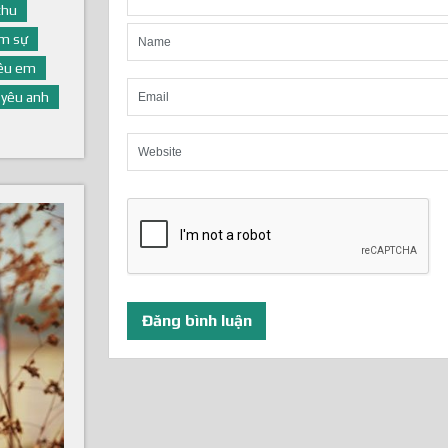
thu
m sự
yêu em
yêu anh