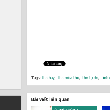
Tags:
thơ hay
,
thơ mùa thu
,
thơ tự do
,
tình
Bài viết liên quan
ÔI TRIỀU ĐÔNG!