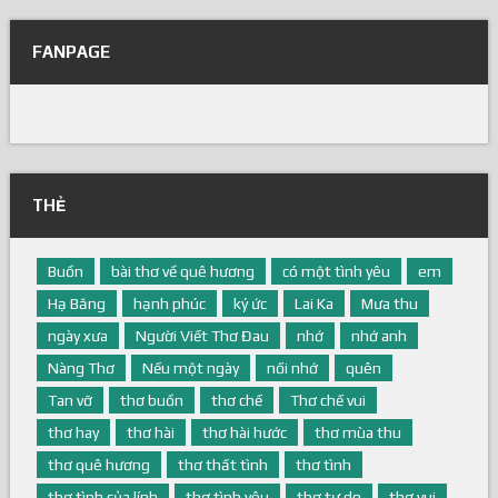
FANPAGE
THẺ
Buồn
bài thơ về quê hương
có một tình yêu
em
Hạ Băng
hạnh phúc
ký ức
Lai Ka
Mưa thu
ngày xưa
Người Viết Thơ Đau
nhớ
nhớ anh
Nàng Thơ
Nếu một ngày
nối nhớ
quên
Tan vỡ
thơ buồn
thơ chế
Thơ chế vui
thơ hay
thơ hài
thơ hài hước
thơ mùa thu
thơ quê hương
thơ thất tình
thơ tình
thơ tình của lính
thơ tình yêu
thơ tự do
thơ vui