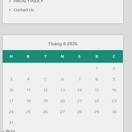
PRIVACY POLICY
Contact Us
Tháng 8 2026
H
B
T
N
S
B
C
1
2
3
4
5
6
7
8
9
10
11
12
13
14
15
16
17
18
19
20
21
22
23
24
25
26
27
28
29
30
31
« Th11