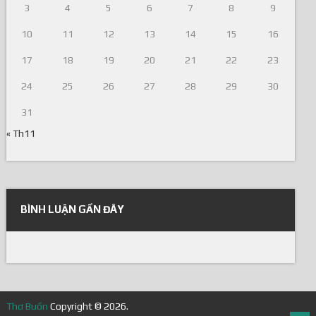
3
4
5
6
7
8
9
10
11
12
13
14
15
16
17
18
19
20
21
22
23
24
25
26
27
28
29
30
31
« Th11
BÌNH LUẬN GẦN ĐÂY
Thơ Buồn
Copyright © 2026.