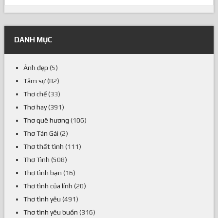
DANH MỤC
Ảnh đẹp
(5)
Tâm sự
(82)
Thơ chế
(33)
Thơ hay
(391)
Thơ quê hương
(106)
Thơ Tán Gái
(2)
Thơ thất tình
(111)
Thơ Tình
(508)
Thơ tình bạn
(16)
Thơ tình của lính
(20)
Thơ tình yêu
(491)
Thơ tình yêu buồn
(316)