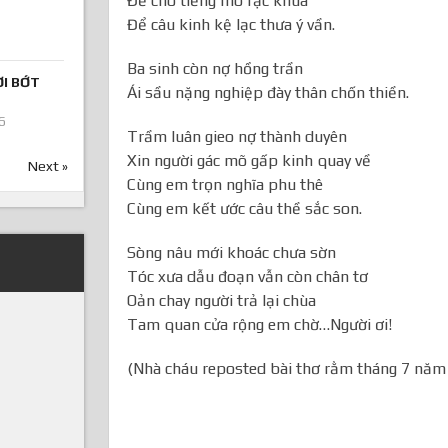
Để cho tiếng mõ rạc khua
Để câu kinh kệ lạc thưa ý vần.
Ba sinh còn nợ hồng trần
ƠI BỚT
Ái sầu nặng nghiệp đày thân chốn thiền.
6
Trầm luân gieo nợ thành duyên
Xin người gác mõ gấp kinh quay về
Next »
Cùng em trọn nghĩa phu thê
Cùng em kết ước câu thề sắc son.
Sòng nâu mới khoác chưa sờn
Tóc xưa dẫu đoạn vẫn còn chân tơ
Oản chay người trả lại chùa
Tam quan cửa rộng em chờ…Người ơi!
(Nhà cháu reposted bài thơ rằm tháng 7 năm t