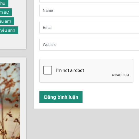
thu
m sự
yêu em
yêu anh