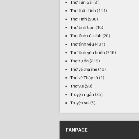
Thơ Tán Gái
(2)
Thơ thất tình
(111)
Thơ Tình
(508)
Thơ tình bạn
(16)
Thơ tình của lính
(20)
Thơ tình yêu
(491)
Thơ tình yêu buồn
(316)
Thơ tự do
(219)
Thơ về cha mẹ
(10)
Thơ về Thầy cô
(1)
Thơ vui
(50)
Truyện ngắn
(35)
Truyện vui
(5)
FANPAGE