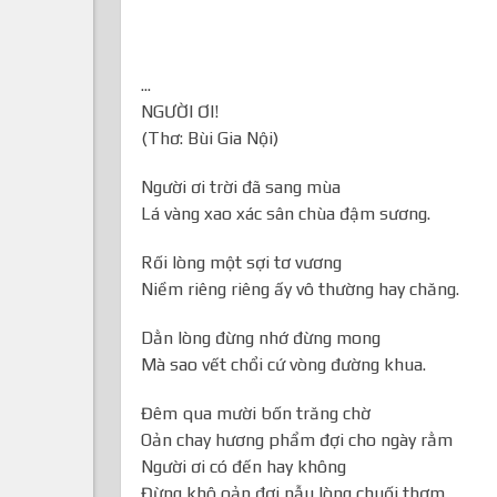
...
NGƯỜI ƠI!
(Thơ: Bùi Gia Nội)
Người ơi trời đã sang mùa
Lá vàng xao xác sân chùa đậm sương.
Rối lòng một sợi tơ vương
Niềm riêng riêng ấy vô thường hay chăng.
Dằn lòng đừng nhớ đừng mong
Mà sao vết chổi cứ vòng đường khua.
Đêm qua mười bốn trăng chờ
Oản chay hương phẩm đợi cho ngày rằm
Người ơi có đến hay không
Đừng khô oản đợi nẫu lòng chuối thơm.