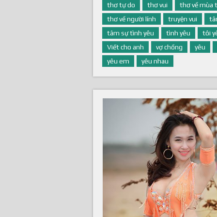
thơ tự do
thơ vui
thơ về mùa 
thơ về người lính
truyện vui
tâ
tâm sự tình yêu
tình yêu
tôi 
Viết cho anh
vợ chồng
yêu
yêu em
yêu nhau