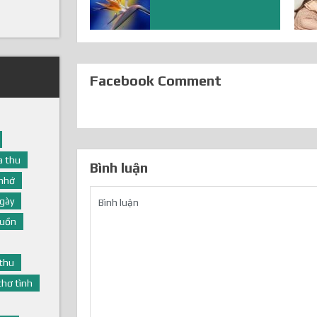
Facebook Comment
 thu
Bình luận
nhớ
gày
buồn
thu
thơ tình