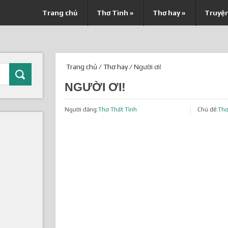
Trang chủ
Thơ Tình
»
Thơ hay
»
Truyệ
Trang chủ
/
Thơ hay
/ Người ơi!
NGƯỜI ƠI!
Người đăng:
Thơ Thất Tình
Chủ đề:
Thơ