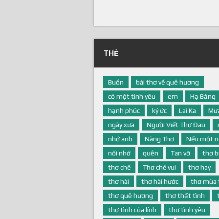
THẺ
Buồn
bài thơ về quê hương
có một tình yêu
em
Hạ Băng
hạnh phúc
ký ức
Lai Ka
Mưa
ngày xưa
Người Viết Thơ Đau
nhớ anh
Nàng Thơ
Nếu một n
nối nhớ
quên
Tan vỡ
thơ 
thơ chế
Thơ chế vui
thơ hay
thơ hài
thơ hài hước
thơ mùa 
thơ quê hương
thơ thất tình
thơ tình của lính
thơ tình yêu