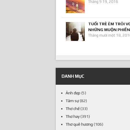
Tháng 9 19, 2016
TUỔI TRẺ ÊM TRÔI V
NHỮNG MUỘN PHIỀN
Tháng mười một 18, 201
DANH MỤC
Ảnh đẹp
(5)
Tâm sự
(82)
Thơ chế
(33)
Thơ hay
(391)
Thơ quê hương
(106)