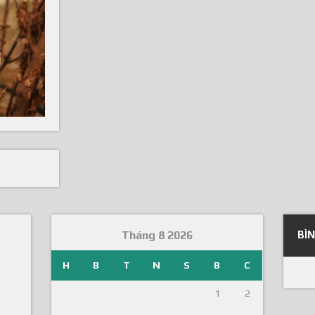
Tháng 8 2026
BÌ
H
B
T
N
S
B
C
1
2