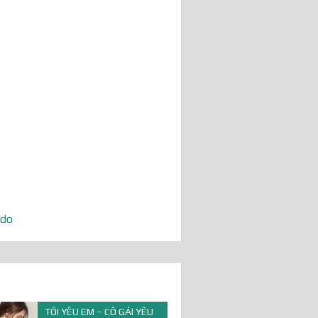
 do
TÔI YÊU EM – CÔ GÁI YÊU