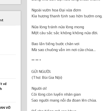
Ngoài vườn hoa Đại vừa đơm
Kìa hương thanh tịnh sao hờn bướm ong.
nt
Nửa lòng tránh nửa lòng mong
Một câu sắc sắc không không nửa đời.
Bao lần tiếng bước chân vơi
Mà sao chuông vẫn im nơi cửa chùa…
** ** *
GỬI NGƯỜI.
(Thơ: Bùi Gia Nội)
t về
Người ơi!
nh
Cõi lòng còn luyến nhân gian
Sao người mang nỗi đa đoan lên chùa.
AN VỠ