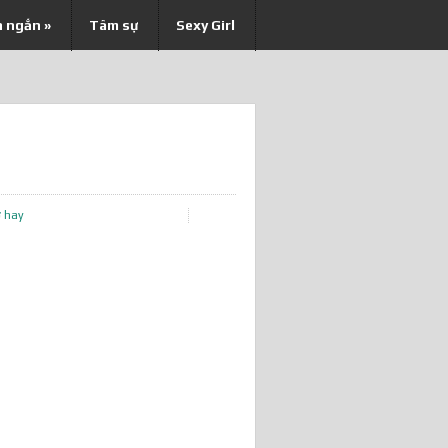
n ngắn
»
Tâm sự
Sexy Girl
 hay