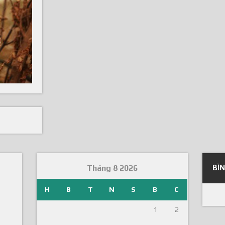
Tháng 8 2026
BÌ
H
B
T
N
S
B
C
1
2