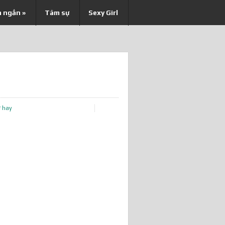
n ngắn
»
Tâm sự
Sexy Girl
 hay