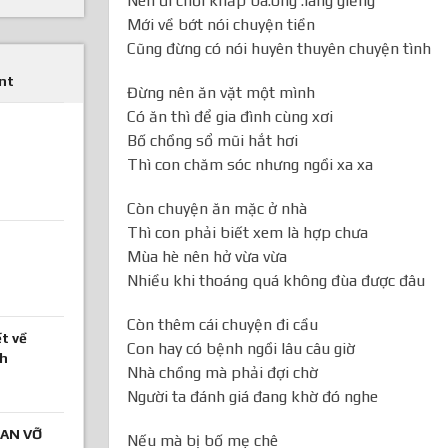
Nên đi chơi khắp bà.ông .láng giềng
Mới về bớt nói chuyện tiền
Cũng đừng có nói huyên thuyên chuyện tình
nt
Đừng nên ăn vặt một mình
Có ăn thì để gia đình cùng xơi
Bố chồng sổ mũi hắt hơi
Thì con chăm sóc nhưng ngồi xa xa
Còn chuyện ăn mặc ở nhà
Thì con phải biết xem là hợp chưa
Mùa hè nên hở vừa vừa
Nhiều khi thoáng quá không đùa được đâu
Còn thêm cái chuyện đi cầu
t về
Con hay có bệnh ngồi lâu câu giờ
nh
Nhà chồng mà phải đợi chờ
Người ta đánh giá đang khờ đó nghe
AN VỠ
Nếu mà bị bố mẹ chê