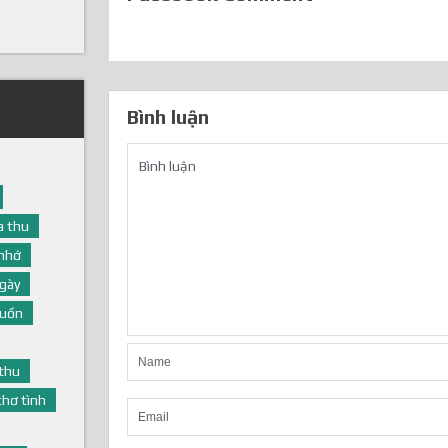
Bình luận
 thu
nhớ
gày
buồn
thu
thơ tình