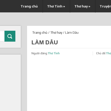
Trang chủ
Thơ Tình
»
Thơ hay
»
Truyệ
Trang chủ
/
Thơ hay
/ Làm Dâu
LÀM DÂU
Người đăng:
Thơ Tình
Chủ đề:
Thơ