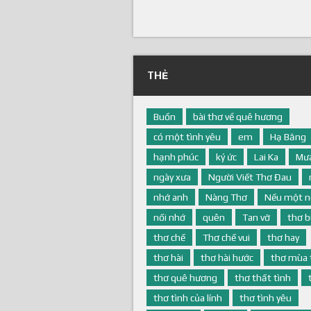
THẺ
Buồn
bài thơ về quê hương
có một tình yêu
em
Hạ Băng
hạnh phúc
ký ức
Lai Ka
Mưa
ngày xưa
Người Viết Thơ Đau
nhớ anh
Nàng Thơ
Nếu một n
nối nhớ
quên
Tan vỡ
thơ 
thơ chế
Thơ chế vui
thơ hay
thơ hài
thơ hài hước
thơ mùa 
thơ quê hương
thơ thất tình
thơ tình của lính
thơ tình yêu