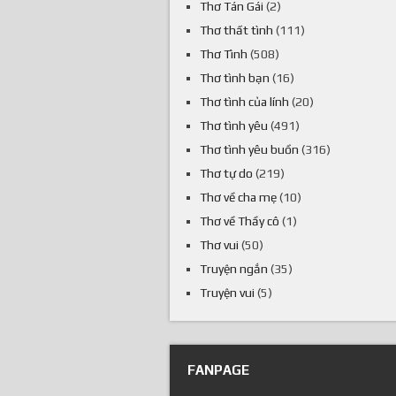
Thơ Tán Gái
(2)
Thơ thất tình
(111)
Thơ Tình
(508)
Thơ tình bạn
(16)
Thơ tình của lính
(20)
Thơ tình yêu
(491)
Thơ tình yêu buồn
(316)
Thơ tự do
(219)
Thơ về cha mẹ
(10)
Thơ về Thầy cô
(1)
Thơ vui
(50)
Truyện ngắn
(35)
Truyện vui
(5)
FANPAGE