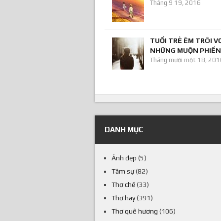
Tháng 9 19, 2016
TUỔI TRẺ ÊM TRÔI V
NHỮNG MUỘN PHIỀN
Tháng mười một 18, 201
DANH MỤC
Ảnh đẹp
(5)
Tâm sự
(82)
Thơ chế
(33)
Thơ hay
(391)
Thơ quê hương
(106)