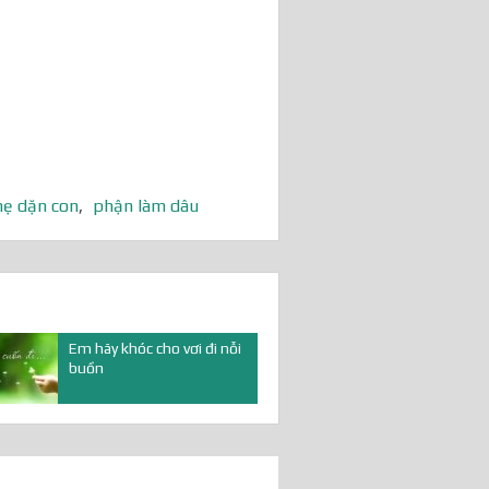
ẹ dặn con
,
phận làm dâu
Em hãy khóc cho vơi đi nỗi
buồn