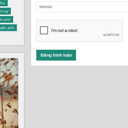
thu
m sự
yêu em
yêu anh