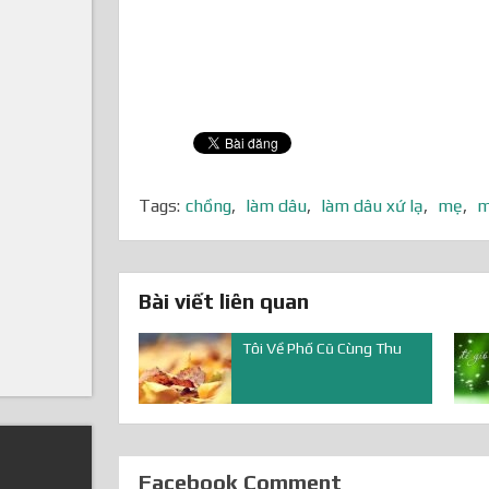
Tags:
chồng
,
làm dâu
,
làm dâu xứ lạ
,
mẹ
,
m
Bài viết liên quan
Tôi Về Phố Cũ Cùng Thu
Facebook Comment