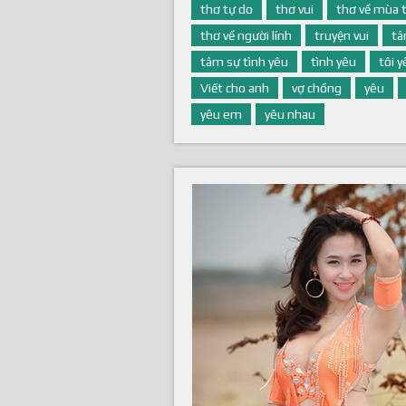
thơ tự do
thơ vui
thơ về mùa 
thơ về người lính
truyện vui
tâ
tâm sự tình yêu
tình yêu
tôi 
Viết cho anh
vợ chồng
yêu
yêu em
yêu nhau