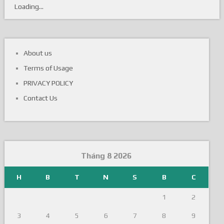
Loading...
About us
Terms of Usage
PRIVACY POLICY
Contact Us
Tháng 8 2026
H
B
T
N
S
B
C
1
2
3
4
5
6
7
8
9