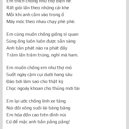
Em thích chồng như thợ điện nè
Rất giỏi lần theo những cái khe
Mỗi khi anh cắm vào trong ổ
Máy móc theo nhau chạy phè phè.
Em cũng muốn chồng giống sĩ quan
Súng ống luôn luôn được sẵn sàng
Anh bắn phát nào ra phát đấy
Trăm lần trăm trúng, nghĩ mà ham.
Em muốn chồng em như thợ mỏ
Suốt ngày cặm cụi dưới hang sâu
Đào bới làm sao cho thật kỹ
Chọc ngoáy khoan cho thủng mới tài
Em lại ước chồng lính xe tăng
Núi đồi xông suối lái băng băng
Em hóa đồn cao trên đỉnh núi
Cứ để mặc anh bắn pằng pằng!