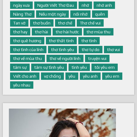
ngày xưa
Người Viết Thơ Đau
nhớ
nhớ anh
Nàng Thơ
Nếu một ngày
nối nhớ
quên
Tan vỡ
thơ buồn
thơ chế
Thơ chế vui
thơ hay
thơ hài
thơ hài hước
thơ mùa thu
thơ quê hương
thơ thất tình
thơ tình
thơ tình của lính
thơ tình yêu
thơ tự do
thơ vui
thơ về mùa thu
thơ về người lính
truyện vui
tâm sự
tâm sự tình yêu
tình yêu
tôi yêu em
Viết cho anh
vợ chồng
yêu
yêu anh
yêu em
yêu nhau