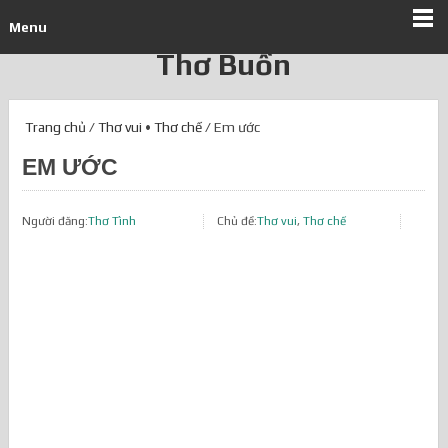
Menu
Thơ Buồn
Trang chủ
/
Thơ vui
•
Thơ chế
/ Em ước
EM ƯỚC
Người đăng:
Thơ Tình
Chủ đề:
Thơ vui
,
Thơ chế