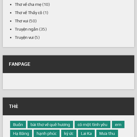
Thơ về cha mẹ
(10)
Thơ về Thầy cô
(1)
Thơ vui
(50)
Truyện ngắn
(35)
Truyện vui
(5)
FANPAGE
THẺ
Buồn
bài thơ về quê hương
có một tình yêu
em
Hạ Băng
hạnh phúc
ký ức
Lai Ka
Mưa thu