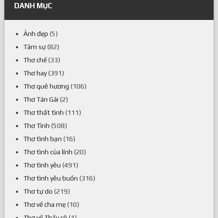
DANH MỤC
Ảnh đẹp
(5)
Tâm sự
(82)
Thơ chế
(33)
Thơ hay
(391)
Thơ quê hương
(106)
Thơ Tán Gái
(2)
Thơ thất tình
(111)
Thơ Tình
(508)
Thơ tình bạn
(16)
Thơ tình của lính
(20)
Thơ tình yêu
(491)
Thơ tình yêu buồn
(316)
Thơ tự do
(219)
Thơ về cha mẹ
(10)