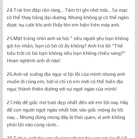
24.Trái tim đập rộn ràng… Tâm trí ghi nhớ mãi… Sa mạc
có thể thay bằng đại dương. Nhưng không gì có thể ngăn
được nụ cười khi anh thấy tên em hiện trên máy anh.
25.Mặt trăng nhìn anh và hỏi ” nếu người yêu bạn không
gửi tin nhắn, bạn có bỏ cô ấy không? Anh trả lời “Thế
bầu trởi có bỏ bạn không nếu bạn không chiếu sáng?”
Hoan nghênh anh đi nào!
26.Anh sẽ xuống địa ngục vì tội lỗi của mình nhưng anh
muốn đi cùng em, bởi vì chỉ có em mới có thể biến địa
ngục thành thiên đường với sự ngọt ngào của mình!
27.Hãy để giấc mơ tươi đẹp nhất đến với em tối nay. Hãy
để con người ngọt ngào nhất bờc vào giấc mộng ấy tối
nay…. Nhưng đừng mong đây là thói quen, vì anh không
phải tối nào cũng rảnh…