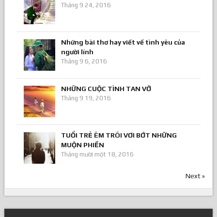
VÌ BỐ LÀ BỘ ĐỘI
Tháng 9 24, 2016
Những bài thơ hay viết về tình yêu của
người lính
Tháng 9 6, 2016
NHỮNG CUỘC TÌNH TAN VỠ
Tháng 9 19, 2016
TUỔI TRẺ ÊM TRÔI VƠI BỚT NHỮNG
MUỘN PHIỀN
Tháng mười một 18, 2016
Next »