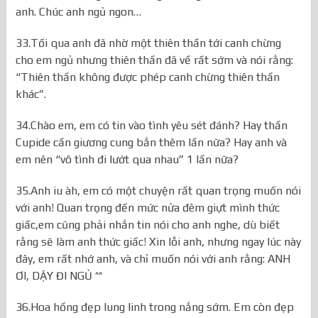
anh. Chúc anh ngủ ngon…
33.Tối qua anh đã nhờ một thiên thần tới canh chừng
cho em ngủ nhưng thiên thần đã về rất sớm và nói rằng:
“Thiên thần không được phép canh chừng thiên thần
khác”.
34.Chào em, em có tin vào tình yêu sét đánh? Hay thần
Cupide cần giương cung bắn thêm lần nữa? Hay anh và
em nên “vô tình đi lướt qua nhau” 1 lần nữa?
35.Anh iu àh, em có một chuyện rất quan trọng muốn nói
với anh! Quan trọng đến mức nửa đêm giựt mình thức
giấc,em cũng phải nhắn tin nói cho anh nghe, dù biết
rằng sẽ làm anh thức giấc! Xin lỗi anh, nhưng ngay lúc này
đây, em rất nhớ anh, và chỉ muốn nói với anh rằng: ANH
ƠI, DẶY ĐI NGỦ ^^
36.Hoa hồng đẹp lung linh trong nắng sớm. Em còn đẹp