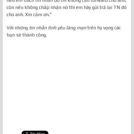
nếu em thích tin nhắn đó thì không cần forward cho anh,
còn nếu không chấp nhận nó thì em hãy gửi trả lại TN đó
cho anh. Xin cảm ơn.”
Với những
tin nhắn tình yêu lãng mạn
trên hy vọng các
bạn sẽ thành công.
...