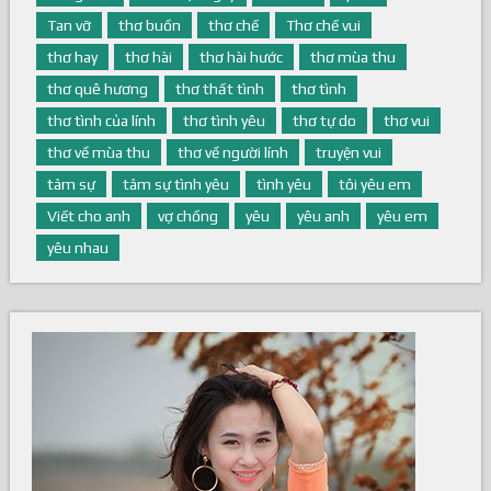
Tan vỡ
thơ buồn
thơ chế
Thơ chế vui
thơ hay
thơ hài
thơ hài hước
thơ mùa thu
thơ quê hương
thơ thất tình
thơ tình
thơ tình của lính
thơ tình yêu
thơ tự do
thơ vui
thơ về mùa thu
thơ về người lính
truyện vui
tâm sự
tâm sự tình yêu
tình yêu
tôi yêu em
Viết cho anh
vợ chồng
yêu
yêu anh
yêu em
yêu nhau