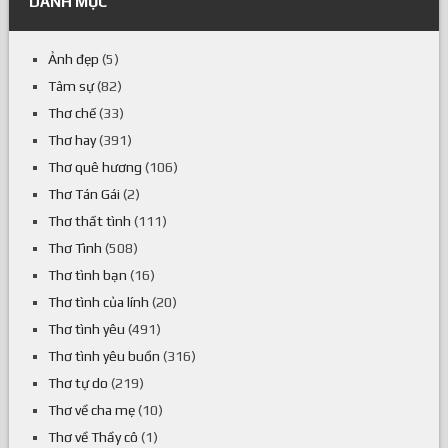
DANH MỤC
Ảnh đẹp
(5)
Tâm sự
(82)
Thơ chế
(33)
Thơ hay
(391)
Thơ quê hương
(106)
Thơ Tán Gái
(2)
Thơ thất tình
(111)
Thơ Tình
(508)
Thơ tình bạn
(16)
Thơ tình của lính
(20)
Thơ tình yêu
(491)
Thơ tình yêu buồn
(316)
Thơ tự do
(219)
Thơ về cha mẹ
(10)
Thơ về Thầy cô
(1)