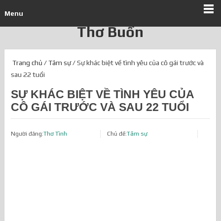
Menu
Thơ Buồn
Trang chủ
/
Tâm sự
/ Sự khác biệt về tình yêu của cô gái trước và
sau 22 tuổi
SỰ KHÁC BIỆT VỀ TÌNH YÊU CỦA
CÔ GÁI TRƯỚC VÀ SAU 22 TUỔI
Người đăng:
Thơ Tình
Chủ đề:
Tâm sự