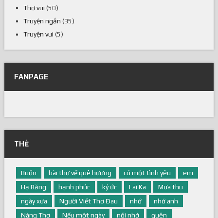
Thơ vui
(50)
Truyện ngắn
(35)
Truyện vui
(5)
FANPAGE
THẺ
Buồn
bài thơ về quê hương
có một tình yêu
em
Hạ Băng
hạnh phúc
ký ức
Lai Ka
Mưa thu
ngày xưa
Người Viết Thơ Đau
nhớ
nhớ anh
Nàng Thơ
Nếu một ngày
nối nhớ
quên