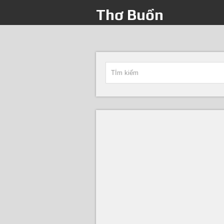
Thơ Buồn