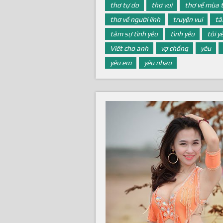
thơ tự do
thơ vui
thơ về mùa 
thơ về người lính
truyện vui
tâ
tâm sự tình yêu
tình yêu
tôi y
Viết cho anh
vợ chồng
yêu
yêu em
yêu nhau