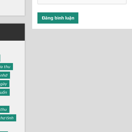
a thu
nhớ
ngày
buồn
 thu
thơ tình