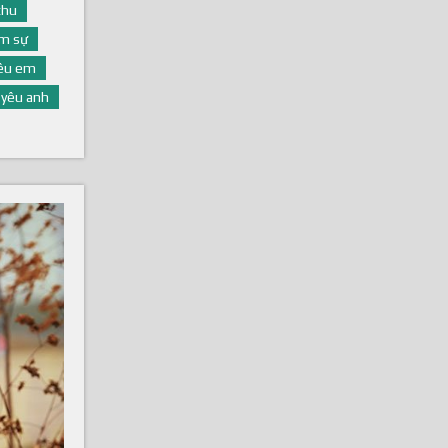
thu
m sự
yêu em
yêu anh