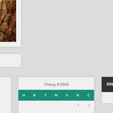
Tháng 8 2026
BÌ
H
B
T
N
S
B
C
1
2