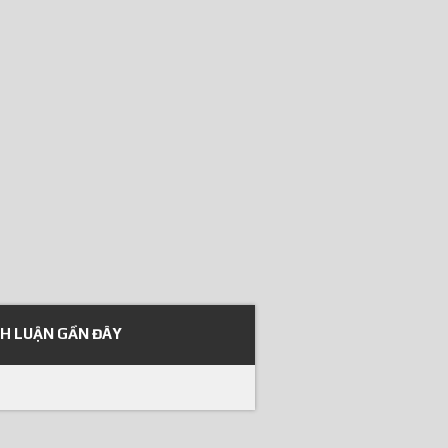
NH LUẬN GẦN ĐÂY