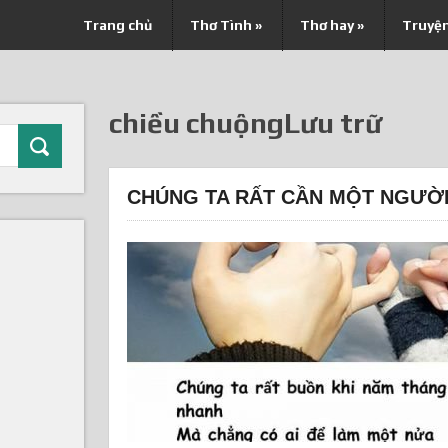
Trang chủ
Thơ Tình
»
Thơ hay
»
Truyệ
chiều chuộngLưu trữ
CHÚNG TA RẤT CẦN MỘT NGƯỜI